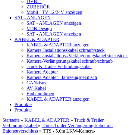
DVB-T
ZUBEHÖR
Mobil - TV 12/24V anzeigen
SAT - ANLAGEN
SAT - ANLAGEN anzeigen
VDB Design
SAT - ANLAGEN anzeigen
KABEL & ADAPTER
KABEL & ADAPTER anzeigen
Kamera-Installationsskabel schraub/steck
Kamera-Installations-/Verlängerungskabel steck/steck
Kamera-Verlängerungskabel schraub/schraub
Truck & Trailer Verbindungskabel
Kamera Adapter
Kamera Adapter - fahrzeugspezifisch
CAN-Bus
AV-Kabel
Einbaurahmen
KABEL & ADAPTER anzeigen
Produkte
Produkte
Startseite
»
KABEL & ADAPTER
»
Truck & Trailer
Verbindungskabel
»
Truck-Trailer Verlängerungskabel mit
Bajonettverschluss
»
TTS - 5,0m LKW-Kamera-