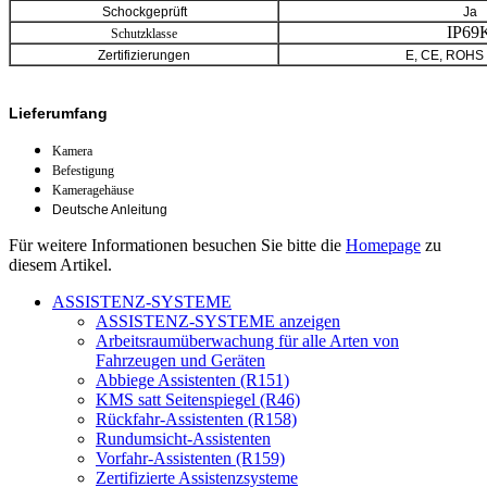
Schockgeprüft
Ja
IP69
Schutzklasse
Zertifizierungen
E, CE, ROHS 
Lieferumfang
Kamera
Befestigung
Kameragehäuse
Deutsche Anleitung
Für weitere Informationen besuchen Sie bitte die
Homepage
zu
diesem Artikel.
ASSISTENZ-SYSTEME
ASSISTENZ-SYSTEME anzeigen
Arbeitsraumüberwachung für alle Arten von
Fahrzeugen und Geräten
Abbiege Assistenten (R151)
KMS satt Seitenspiegel (R46)
Rückfahr-Assistenten (R158)
Rundumsicht-Assistenten
Vorfahr-Assistenten (R159)
Zertifizierte Assistenzsysteme