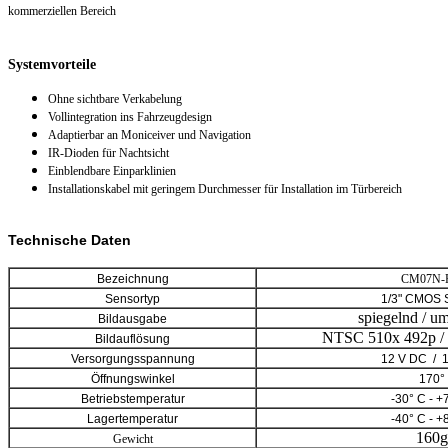
kommerziellen Bereich
Systemvorteile
Ohne sichtbare Verkabelung
Vollintegration ins Fahrzeugdesign
Adaptierbar an Moniceiver und Navigation
IR-Dioden für Nachtsicht
Einblendbare Einparklinien
Installationskabel mit geringem Durchmesser für Installation im Türbereich
Technische Daten
Bezeichnung
CM07N-
Sensortyp
1/3" CMOS 
spiegelnd / u
Bildausgabe
NTSC 510x 492p / 
Bildauflösung
Versorgungsspannung
12 V DC / 
Öffnungswinkel
170°
Betriebstemperatur
-30° C - +
Lagertemperatur
-40° C - +
160g
Gewicht