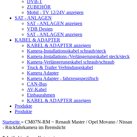
DVB-T
ZUBEHÖR
Mobil - TV 12/24V anzeigen
SAT - ANLAGEN
SAT - ANLAGEN anzeigen
VDB Design
SAT - ANLAGEN anzeigen
KABEL & ADAPTER
KABEL & ADAPTER anzeigen
Kamera-Installationsskabel schraub/steck
Kamera-Installations-/Verlängerungskabel steck/steck
Kamera-Verlängerungskabel schraub/schraub
Truck & Trailer Verbindungskabel
Kamera Adapter
Kamera Adapter - fahrzeugspezifisch
CAN-Bus
AV-Kabel
Einbaurahmen
KABEL & ADAPTER anzeigen
Produkte
Produkte
Startseite
»
CM07N-RM ~ Renault Master / Opel Movano / Nissan
- Rückfahrkamera im Bremslicht