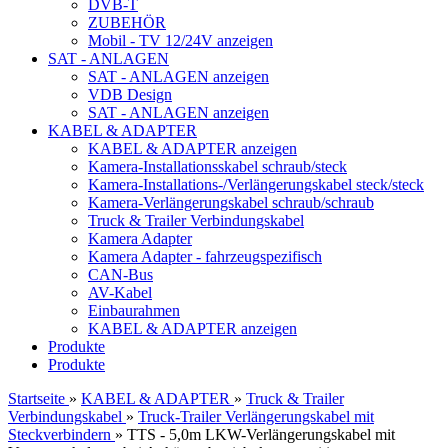
DVB-T
ZUBEHÖR
Mobil - TV 12/24V anzeigen
SAT - ANLAGEN
SAT - ANLAGEN anzeigen
VDB Design
SAT - ANLAGEN anzeigen
KABEL & ADAPTER
KABEL & ADAPTER anzeigen
Kamera-Installationsskabel schraub/steck
Kamera-Installations-/Verlängerungskabel steck/steck
Kamera-Verlängerungskabel schraub/schraub
Truck & Trailer Verbindungskabel
Kamera Adapter
Kamera Adapter - fahrzeugspezifisch
CAN-Bus
AV-Kabel
Einbaurahmen
KABEL & ADAPTER anzeigen
Produkte
Produkte
Startseite
»
KABEL & ADAPTER
»
Truck & Trailer
Verbindungskabel
»
Truck-Trailer Verlängerungskabel mit
Steckverbindern
»
TTS - 5,0m LKW-Verlängerungskabel mit