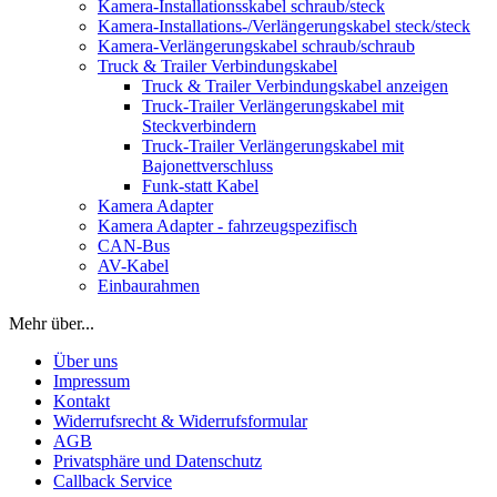
Kamera-Installationsskabel schraub/steck
Kamera-Installations-/Verlängerungskabel steck/steck
Kamera-Verlängerungskabel schraub/schraub
Truck & Trailer Verbindungskabel
Truck & Trailer Verbindungskabel anzeigen
Truck-Trailer Verlängerungskabel mit
Steckverbindern
Truck-Trailer Verlängerungskabel mit
Bajonettverschluss
Funk-statt Kabel
Kamera Adapter
Kamera Adapter - fahrzeugspezifisch
CAN-Bus
AV-Kabel
Einbaurahmen
Mehr über...
Über uns
Impressum
Kontakt
Widerrufsrecht & Widerrufsformular
AGB
Privatsphäre und Datenschutz
Callback Service