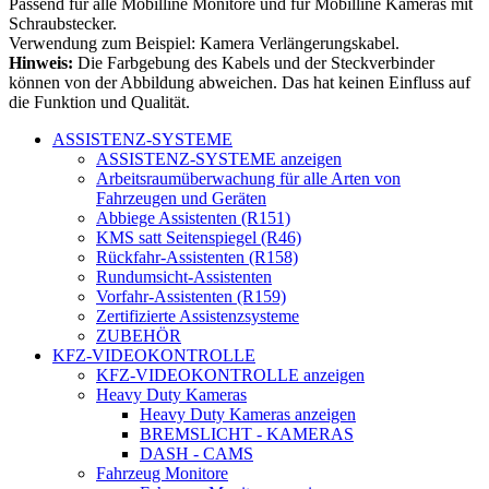
Passend für alle Mobilline Monitore und für Mobilline Kameras mit
Schraubstecker.
Verwendung zum Beispiel: Kamera Verlängerungskabel.
Hinweis:
Die Farbgebung des Kabels und der Steckverbinder
können von der Abbildung abweichen. Das hat keinen Einfluss auf
die Funktion und Qualität.
ASSISTENZ-SYSTEME
ASSISTENZ-SYSTEME anzeigen
Arbeitsraumüberwachung für alle Arten von
Fahrzeugen und Geräten
Abbiege Assistenten (R151)
KMS satt Seitenspiegel (R46)
Rückfahr-Assistenten (R158)
Rundumsicht-Assistenten
Vorfahr-Assistenten (R159)
Zertifizierte Assistenzsysteme
ZUBEHÖR
KFZ-VIDEOKONTROLLE
KFZ-VIDEOKONTROLLE anzeigen
Heavy Duty Kameras
Heavy Duty Kameras anzeigen
BREMSLICHT - KAMERAS
DASH - CAMS
Fahrzeug Monitore