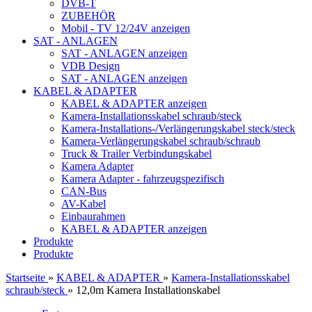
DVB-T
ZUBEHÖR
Mobil - TV 12/24V anzeigen
SAT - ANLAGEN
SAT - ANLAGEN anzeigen
VDB Design
SAT - ANLAGEN anzeigen
KABEL & ADAPTER
KABEL & ADAPTER anzeigen
Kamera-Installationsskabel schraub/steck
Kamera-Installations-/Verlängerungskabel steck/steck
Kamera-Verlängerungskabel schraub/schraub
Truck & Trailer Verbindungskabel
Kamera Adapter
Kamera Adapter - fahrzeugspezifisch
CAN-Bus
AV-Kabel
Einbaurahmen
KABEL & ADAPTER anzeigen
Produkte
Produkte
Startseite
»
KABEL & ADAPTER
»
Kamera-Installationsskabel
schraub/steck
»
12,0m Kamera Installationskabel