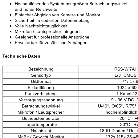
Hochauflösendes System mit großem Betrachtungswinkel
und hoher Reichweite
Einfacher Abgleich von Kamera und Monitor
Sicherheit im codierten Datenempfang
Volle Nachtsichttauglichkeit
Mikrofon / Lautsprecher integriert
Geeignet für professionelle Ansprüche
Erweiterbar für zusätzliche Anhänger
Technische Daten
Bezeichnung
RSS-Wi7A
Sensortyp
1/3" CMOS 
Bildformat
7" / 17
Bildauflösung
1024 x 600
Funkverbindung
1 Kanal / 
Versorgungsspannung
9 - 36 V DC 
Betrachtungswinkel
U/40°, O/65°, R/75°
Mikrofon / Lautsprecher
hochempfindlich
Betriebstemperatur
-20° C - 
Lagertemperatur
-30°C - +
Nachtsicht
18-IR Dioden / Rei
Maße / Gewicht Monitor
172x 115x 25-4