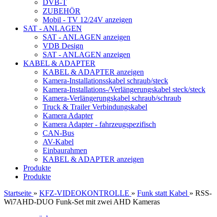
DVB-T
ZUBEHÖR
Mobil - TV 12/24V anzeigen
SAT - ANLAGEN
SAT - ANLAGEN anzeigen
VDB Design
SAT - ANLAGEN anzeigen
KABEL & ADAPTER
KABEL & ADAPTER anzeigen
Kamera-Installationsskabel schraub/steck
Kamera-Installations-/Verlängerungskabel steck/steck
Kamera-Verlängerungskabel schraub/schraub
Truck & Trailer Verbindungskabel
Kamera Adapter
Kamera Adapter - fahrzeugspezifisch
CAN-Bus
AV-Kabel
Einbaurahmen
KABEL & ADAPTER anzeigen
Produkte
Produkte
Startseite
»
KFZ-VIDEOKONTROLLE
»
Funk statt Kabel
»
RSS-
Wi7AHD-DUO Funk-Set mit zwei AHD Kameras