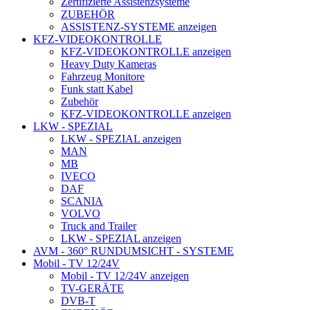
Zertifizierte Assistenzsysteme
ZUBEHÖR
ASSISTENZ-SYSTEME anzeigen
KFZ-VIDEOKONTROLLE
KFZ-VIDEOKONTROLLE anzeigen
Heavy Duty Kameras
Fahrzeug Monitore
Funk statt Kabel
Zubehör
KFZ-VIDEOKONTROLLE anzeigen
LKW - SPEZIAL
LKW - SPEZIAL anzeigen
MAN
MB
IVECO
DAF
SCANIA
VOLVO
Truck and Trailer
LKW - SPEZIAL anzeigen
AVM - 360° RUNDUMSICHT - SYSTEME
Mobil - TV 12/24V
Mobil - TV 12/24V anzeigen
TV-GERÄTE
DVB-T