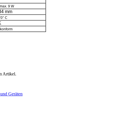
 max. 9 W
 34 mm
70° C
K
konform
 Artikel.
 und Geräten