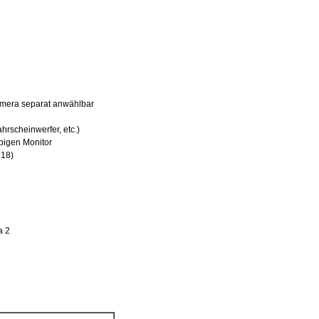
Kamera separat anwählbar
rscheinwerfer, etc.)
bigen Monitor
D18)
a 2