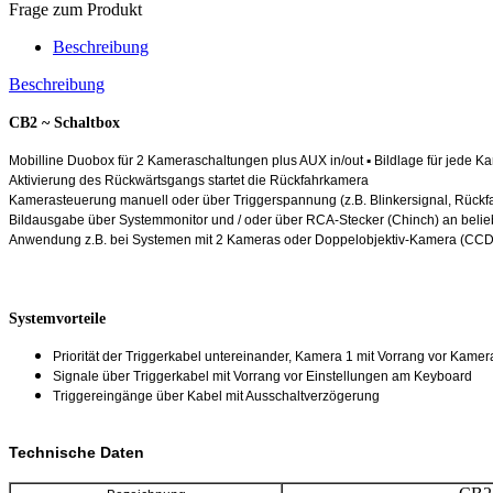
Frage zum Produkt
Beschreibung
Beschreibung
CB2 ~ Schaltbox
Mobilline Duobox für 2 Kameraschaltungen plus AUX in/out
▪
Bildlage für jede 
Aktivierung des Rückwärtsgangs startet die Rückfahrkamera
Kamerasteuerung manuell oder über Triggerspannung (z.B. Blinkersignal, Rückfah
Bildausgabe über Systemmonitor und / oder über RCA-Stecker (Chinch) an belie
Anwendung z.B. bei Systemen mit 2 Kameras oder Doppelobjektiv-Kamera (CC
Systemvorteile
Priorität der Triggerkabel untereinander, Kamera 1 mit Vorrang vor Kamer
Signale über Triggerkabel mit Vorrang vor Einstellungen am Keyboard
Triggereingänge über Kabel mit Ausschaltverzögerung
Technische Daten