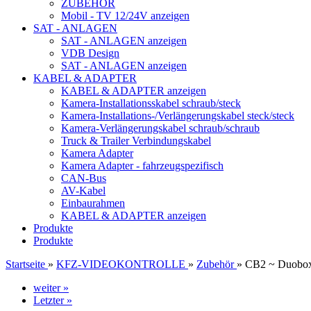
ZUBEHÖR
Mobil - TV 12/24V anzeigen
SAT - ANLAGEN
SAT - ANLAGEN anzeigen
VDB Design
SAT - ANLAGEN anzeigen
KABEL & ADAPTER
KABEL & ADAPTER anzeigen
Kamera-Installationsskabel schraub/steck
Kamera-Installations-/Verlängerungskabel steck/steck
Kamera-Verlängerungskabel schraub/schraub
Truck & Trailer Verbindungskabel
Kamera Adapter
Kamera Adapter - fahrzeugspezifisch
CAN-Bus
AV-Kabel
Einbaurahmen
KABEL & ADAPTER anzeigen
Produkte
Produkte
Startseite
»
KFZ-VIDEOKONTROLLE
»
Zubehör
»
CB2 ~ Duobox
weiter »
Letzter »