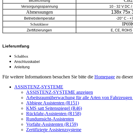
CB2
Bezeichnung
Versorgungsspannung
10 - 32 V DC /
Abmessungen
138x 75x
Betriebstemperatur
-20° C - +
IP69
Schutzklasse
Zertifizierungen
E, CE, ROHS 
Lieferumfang
Schaltbox
Anschlusskabel
Anleitung
Für weitere Informationen besuchen Sie bitte die
Homepage
zu diesem
ASSISTENZ-SYSTEME
ASSISTENZ-SYSTEME anzeigen
Arbeitsraumüberwachung für alle Arten von Fahrzeugen
Abbiege Assistenten (R151)
KMS satt Seitenspiegel (R46)
Rückfahr-Assistenten (R158)
Rundumsicht-Assistenten
Vorfahr-Assistenten (R159)
Zertifizierte Assistenzsysteme