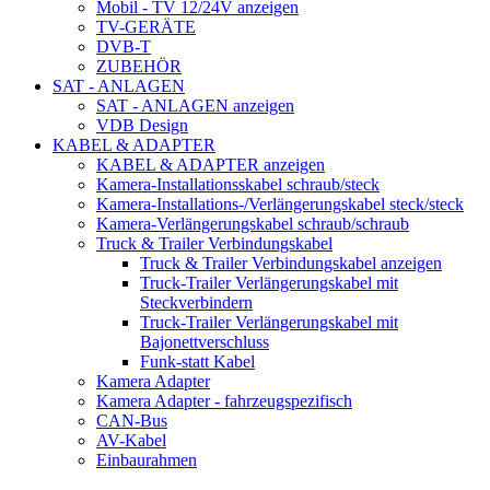
Mobil - TV 12/24V anzeigen
TV-GERÄTE
DVB-T
ZUBEHÖR
SAT - ANLAGEN
SAT - ANLAGEN anzeigen
VDB Design
KABEL & ADAPTER
KABEL & ADAPTER anzeigen
Kamera-Installationsskabel schraub/steck
Kamera-Installations-/Verlängerungskabel steck/steck
Kamera-Verlängerungskabel schraub/schraub
Truck & Trailer Verbindungskabel
Truck & Trailer Verbindungskabel anzeigen
Truck-Trailer Verlängerungskabel mit
Steckverbindern
Truck-Trailer Verlängerungskabel mit
Bajonettverschluss
Funk-statt Kabel
Kamera Adapter
Kamera Adapter - fahrzeugspezifisch
CAN-Bus
AV-Kabel
Einbaurahmen