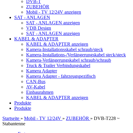
DVB-T
ZUBEHÖR
Mobil - TV 12/24V anzeigen
SAT - ANLAGEN
SAT - ANLAGEN anzeigen
VDB Design
SAT - ANLAGEN anzeigen
KABEL & ADAPTER
KABEL & ADAPTER anzeigen
Kamera-Installationsskabel schraub/steck
Kamera-Installations-/Verlängerungskabel steck/steck
Kamera-Verlängerungskabel schraub/schraub
Truck & Trailer Verbindungskabel
Kamera Adapter
Kamera Adapter - fahrzeugspezifisch
CAN-Bus
AV-Kabel
Einbaurahmen
KABEL & ADAPTER anzeigen
Produkte
Produkte
Startseite
»
Mobil - TV 12/24V
»
ZUBEHÖR
»
DVB-T228 ~
Stabantenne