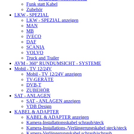
Funk statt Kabel
Zubehör
LKW - SPEZIAL
LKW - SPEZIAL anzeigen
MAN
MB
IVECO
DAF
SCANIA
VOLVO
Truck and Trailer
AVM - 360° RUNDUMSICHT - SYSTEME
Mobil - TV 12/24V
Mobil - TV 12/24V anzeigen
TV-GERÄTE
DVB-T
ZUBEHÖR
SAT - ANLAGEN
SAT - ANLAGEN anzeigen
VDB Design
KABEL & ADAPTER
KABEL & ADAPTER anzeigen
Kamera-Installationsskabel schraub/steck
Kamera-Installations-/Verlängerungskabel steck/steck
Kamera-Verlängerungskabel schraub/schraub