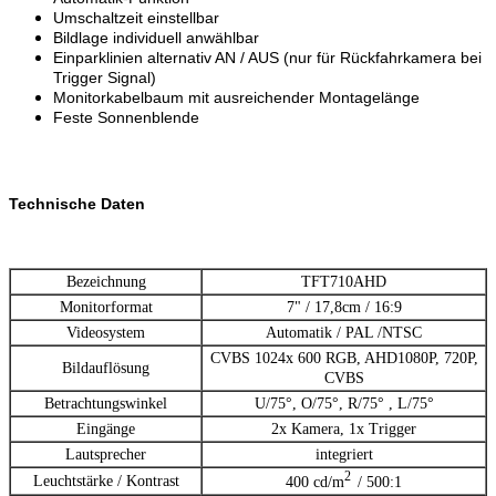
Umschaltzeit einstellbar
Bildlage individuell anwählbar
Einparklinien alternativ AN / AUS (nur für Rückfahrkamera bei
Trigger Signal)
Monitorkabelbaum mit ausreichender Montagelänge
Feste Sonnenblende
Technische Daten
Bezeichnung
TFT710AHD
Monitorformat
7" / 17,8cm / 16:9
Videosystem
Automatik / PAL /NTSC
CVBS 1024x 600 RGB, AHD1080P, 720P,
Bildauflösung
CVBS
Betrachtungswinkel
U/75°, O/75°, R/75° , L/75°
Eingänge
2x Kamera, 1x Trigger
Lautsprecher
integriert
2
Leuchtstärke / Kontrast
400 cd/m
/ 500:1