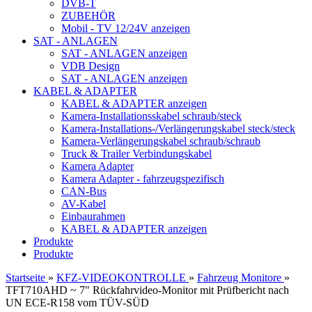
DVB-T
ZUBEHÖR
Mobil - TV 12/24V anzeigen
SAT - ANLAGEN
SAT - ANLAGEN anzeigen
VDB Design
SAT - ANLAGEN anzeigen
KABEL & ADAPTER
KABEL & ADAPTER anzeigen
Kamera-Installationsskabel schraub/steck
Kamera-Installations-/Verlängerungskabel steck/steck
Kamera-Verlängerungskabel schraub/schraub
Truck & Trailer Verbindungskabel
Kamera Adapter
Kamera Adapter - fahrzeugspezifisch
CAN-Bus
AV-Kabel
Einbaurahmen
KABEL & ADAPTER anzeigen
Produkte
Produkte
Startseite
»
KFZ-VIDEOKONTROLLE
»
Fahrzeug Monitore
»
TFT710AHD ~ 7" Rückfahrvideo-Monitor mit Prüfbericht nach
UN ECE-R158 vom TÜV-SÜD